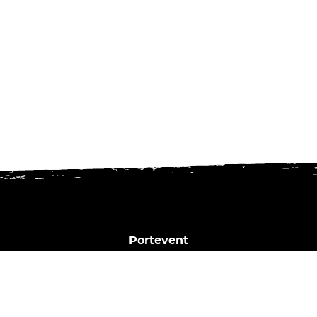
Portevent
1 Bd Henry Orrion
44000 Nantes
02 40 02 35 16