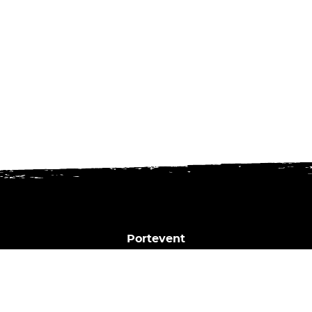
Portevent
1 Bd Henry Orrion
44000 Nantes
02 40 02 35 16