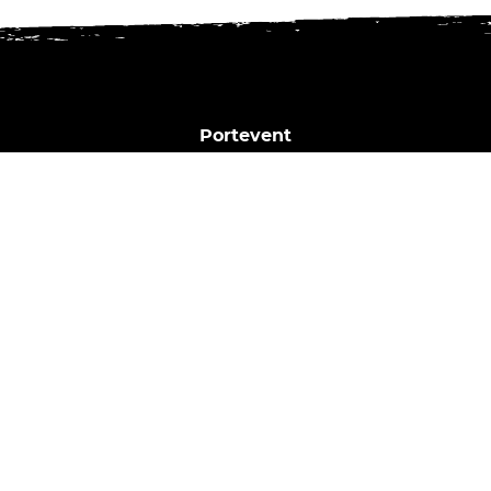
Portevent
1 Bd Henry Orrion
44000 Nantes
02 40 02 35 16
Horaires du bar :
Dim. | Lun. | Mar. : Fermé
Mer. : 17h - 23h
Jeu. : 17h - 00h
Ven. | Sam. : 17h - 2h
Nous contacter
Mentions légales