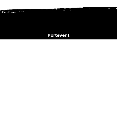
Portevent
1 Bd Henry Orrion
44000 Nantes
02 40 02 35 16
Horaires du bar :
Dim. | Lun. | Mar. : Fermé
Mer. : 17h - 23h
Jeu. : 17h - 00h
Ven. | Sam. : 17h - 2h
Nous contacter