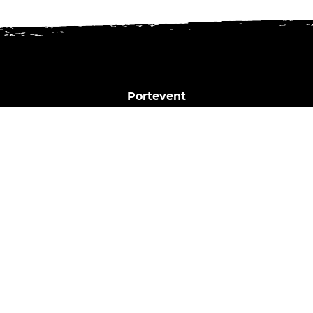
Portevent
1 Bd Henry Orrion
44000 Nantes
02 40 02 35 16
Horaires du bar :
Dim. | Lun. | Mar. : Fermé
Mer. : 17h - 23h
Jeu. : 17h - 00h
Ven. | Sam. : 17h - 2h
Nous contacter