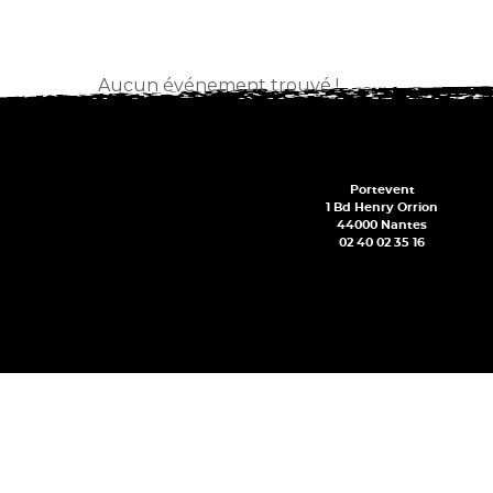
Aucun événement trouvé !
Portevent
1 Bd Henry Orrion
44000 Nantes
02 40 02 35 16