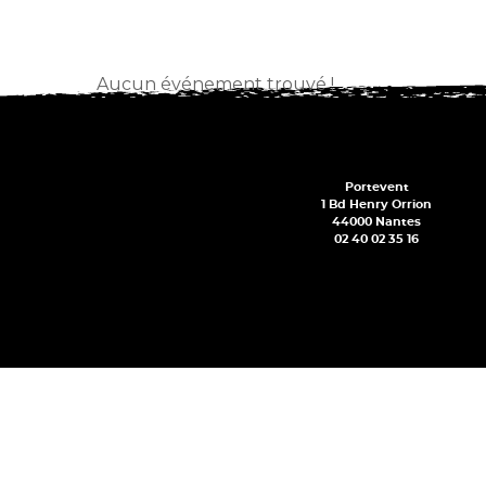
Aucun événement trouvé !
Portevent
1 Bd Henry Orrion
44000 Nantes
02 40 02 35 16