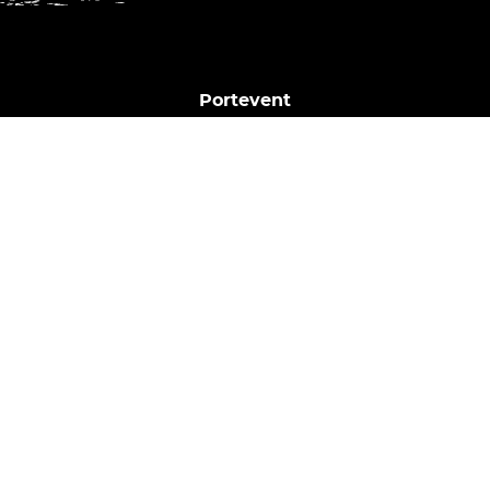
Portevent
1 Bd Henry Orrion
44000 Nantes
02 40 02 35 16
Horaires du bar :
Dim. | Lun. | Mar. : Fermé
Mer. : 17h - 23h
Jeu. : 17h - 00h
Ven. | Sam. : 17h - 2h
Nous contacter
Mentions légales
Espace presse