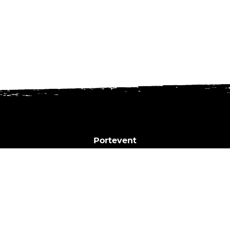
Portevent
1 Bd Henry Orrion
44000 Nantes
02 40 02 35 16
Horaires du bar :
Dim. | Lun. | Mar. : Fermé