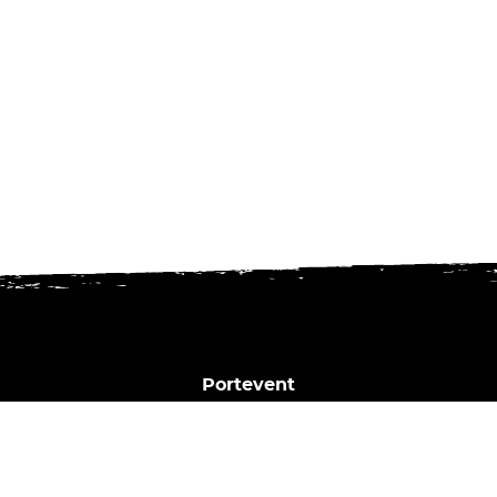
Portevent
1 Bd Henry Orrion
44000 Nantes
02 40 02 35 16