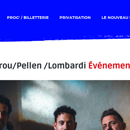
PROG' / BILLETTERIE
PRIVATISATION
LE NOUVEAU 
arou/Pellen /Lombardi
Événement