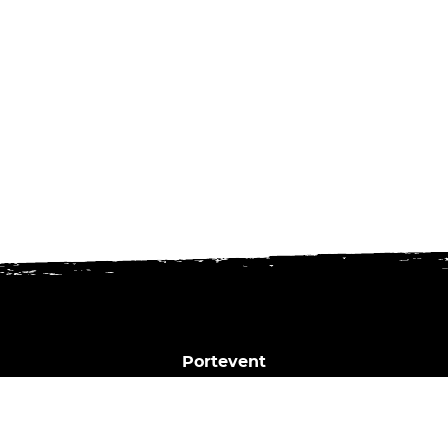
Portevent
1 Bd Henry Orrion
44000 Nantes
02 40 02 35 16