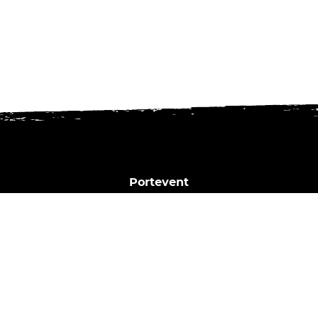
Portevent
1 Bd Henry Orrion
44000 Nantes
02 40 02 35 16
Horaires du bar :
Dim. | Lun. | Mar. : Fermé
Mer. : 17h - 23h