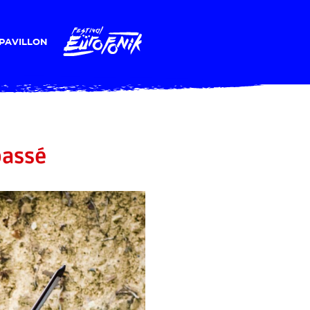
PAVILLON
assé