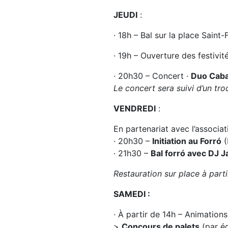
JEUDI
:
· 18h – Bal sur la place Saint
· 19h – Ouverture des festivit
· 20h30 – Concert ·
Duo Caba
Le concert sera suivi d’un tr
VENDREDI
:
En partenariat avec l’associat
· 20h30 –
Initiation au Forró
(
· 21h30 –
Bal forró avec DJ J
Restauration sur place à parti
SAMEDI :
· À partir de 14h – Animations 
>
Concours de palets
(par éq