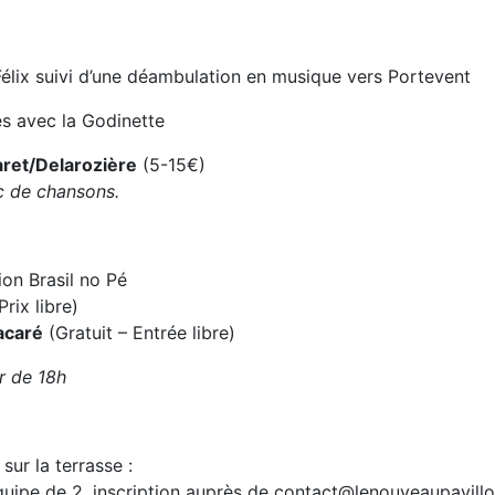
-Félix suivi d’une déambulation en musique vers Portevent
és avec la Godinette
ret/Delarozière
(5-15€)
oc de chansons.
ion Brasil no Pé
Prix libre)
acaré
(Gratuit – Entrée libre)
r de 18h
sur la terrasse :
uipe de 2, inscription auprès de contact@lenouveaupavill