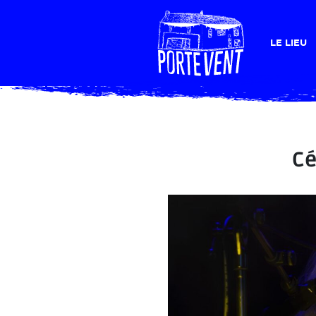
LE LIEU
Cé