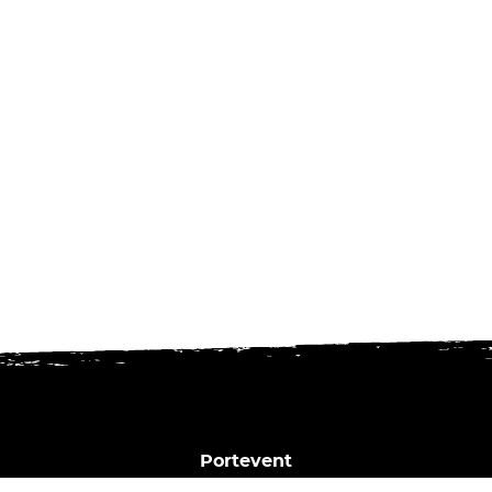
Portevent
1 Bd Henry Orrion