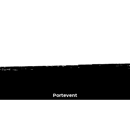
Portevent
1 Bd Henry Orrion
44000 Nantes
02 40 02 35 16