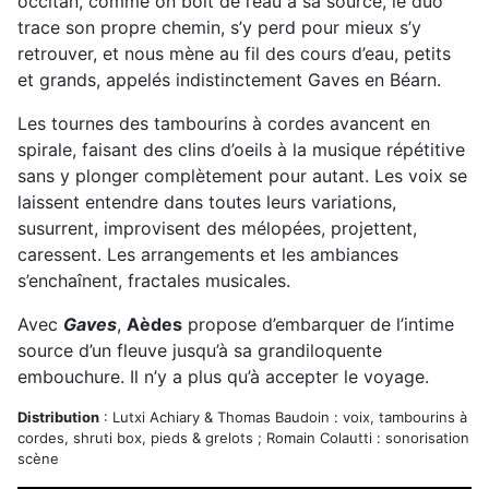
occitan, comme on boit de l’eau à sa source, le duo
trace son propre chemin, s’y perd pour mieux s’y
retrouver, et nous mène au fil des cours d’eau, petits
et grands, appelés indistinctement Gaves en Béarn.
Les tournes des tambourins à cordes avancent en
spirale, faisant des clins d’oeils à la musique répétitive
sans y plonger complètement pour autant. Les voix se
laissent entendre dans toutes leurs variations,
susurrent, improvisent des mélopées, projettent,
caressent. Les arrangements et les ambiances
s’enchaînent, fractales musicales.
Avec
Gaves
,
Aèdes
propose d’embarquer de l’intime
source d’un fleuve jusqu’à sa grandiloquente
embouchure. Il n’y a plus qu’à accepter le voyage.
Distribution
: Lutxi Achiary & Thomas Baudoin : voix, tambourins à
cordes, shruti box, pieds & grelots ; Romain Colautti : sonorisation
scène